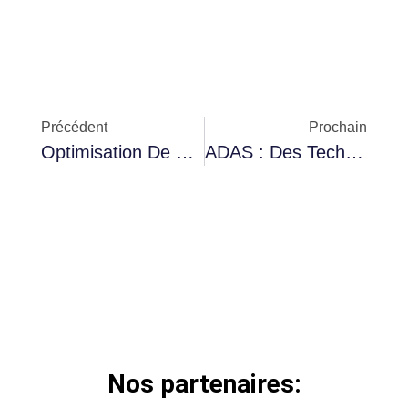
Précédent
Prochain
Optimisation De La Consommation : La Boîte Automatique Peut Aussi Vous Faire Économiser !
ADAS : Des Technologies Coûteuses Ou Un Investissement Rentable ?
Nos partenaires: