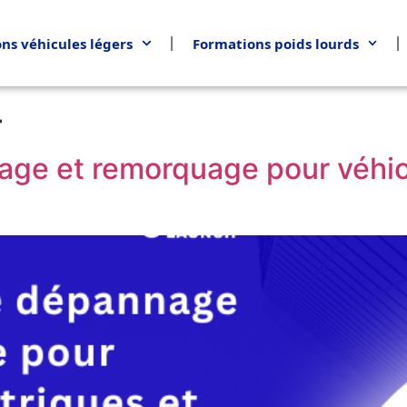
ns véhicules légers
Formations poids lourds
4
ge et remorquage pour véhicu